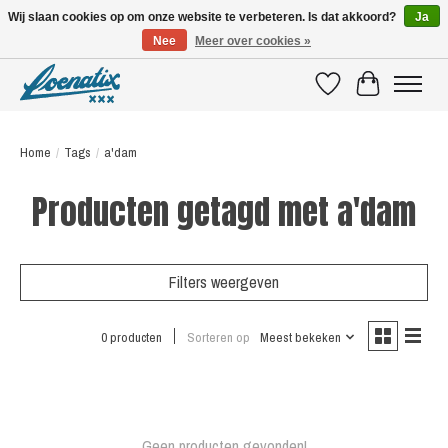
Wij slaan cookies op om onze website te verbeteren. Is dat akkoord?
Ja
Nee
Meer over cookies »
SHIRTS WITH A STORY
Verlanglijst
Winkelwagen
Home
/
Tags
/
a'dam
Producten getagd met a'dam
Filters weergeven
0 producten
Sorteren op
Meest bekeken
Geen producten gevonden!