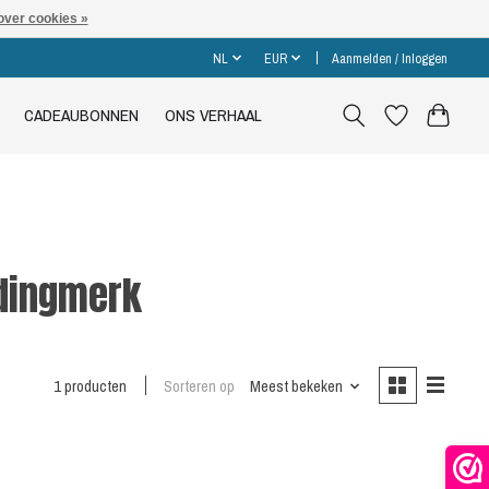
over cookies »
NL
EUR
Aanmelden / Inloggen
CADEAUBONNEN
ONS VERHAAL
edingmerk
1 producten
Sorteren op
Meest bekeken