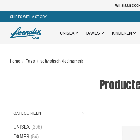
Wij slaan coo
SHIRTS WITH A STORY
UNISEX
DAMES
KINDEREN
Home
/
Tags
/
activistisch kledingmerk
Producte
CATEGORIEËN
UNISEX
(208)
DAMES
(54)