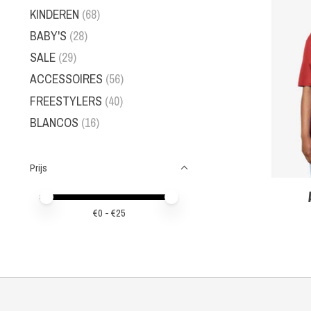
KINDEREN
(68)
BABY'S
(28)
SALE
(29)
ACCESSOIRES
(56)
FREESTYLERS
(40)
BLANCOS
(16)
Prijs
Minimale prijswaarde
Price maximum value
€
0
- €
25