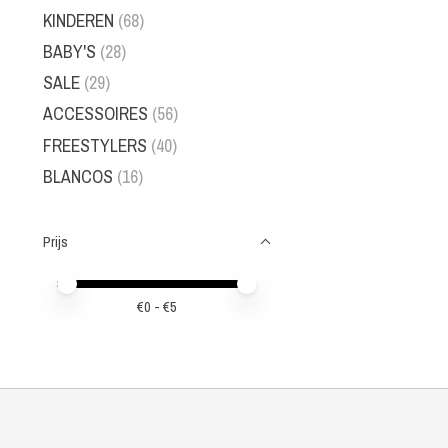
KINDEREN
(68)
BABY'S
(28)
SALE
(29)
ACCESSOIRES
(56)
FREESTYLERS
(40)
BLANCOS
(16)
Prijs
Minimale prijswaarde
Price maximum value
€
0
- €
5