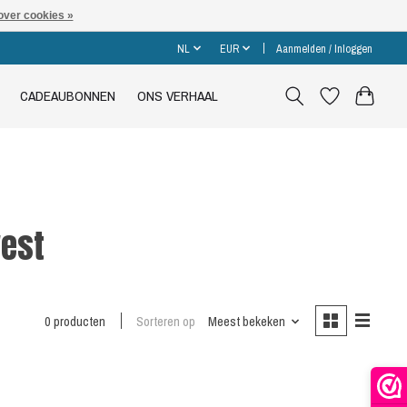
over cookies »
NL
EUR
Aanmelden / Inloggen
CADEAUBONNEN
ONS VERHAAL
est
0 producten
Sorteren op
Meest bekeken