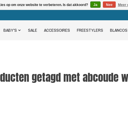
kies op om onze website te verbeteren. Is dat akkoord?
Ja
Nee
Meer 
BABY'S
SALE
ACCESSOIRES
FREESTYLERS
BLANCOS
oducten getagd met abcoude w