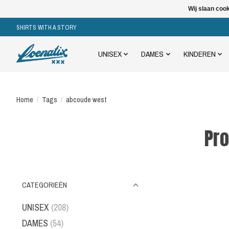
Wij slaan coo
SHIRTS WITH A STORY
UNISEX
DAMES
KINDEREN
Home
/
Tags
/
abcoude west
Pr
CATEGORIEËN
UNISEX
(208)
DAMES
(54)