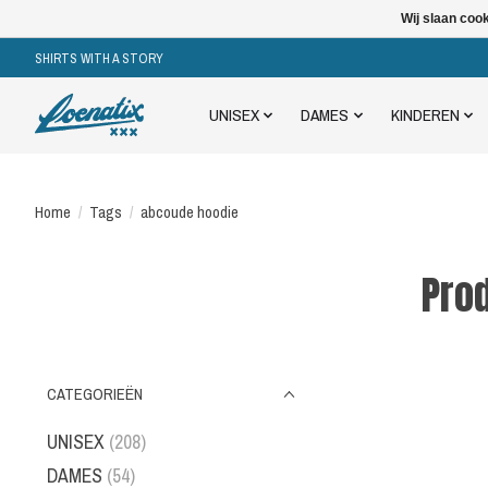
Wij slaan coo
SHIRTS WITH A STORY
UNISEX
DAMES
KINDEREN
Home
/
Tags
/
abcoude hoodie
Pro
CATEGORIEËN
UNISEX
(208)
DAMES
(54)