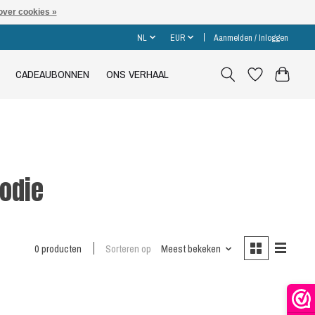
over cookies »
NL
EUR
Aanmelden / Inloggen
CADEAUBONNEN
ONS VERHAAL
odie
0 producten
Sorteren op
Meest bekeken