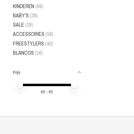
KINDEREN
(68)
BABY'S
(28)
SALE
(29)
ACCESSOIRES
(56)
FREESTYLERS
(40)
BLANCOS
(16)
Prijs
Minimale prijswaarde
Price maximum value
€
0
- €
5