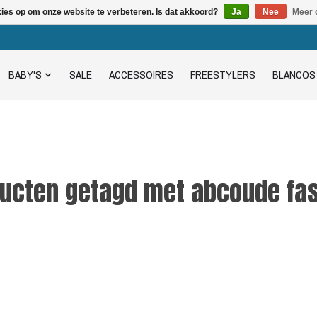
kies op om onze website te verbeteren. Is dat akkoord?
Ja
Nee
Meer 
BABY'S
SALE
ACCESSOIRES
FREESTYLERS
BLANCOS
ucten getagd met abcoude fa