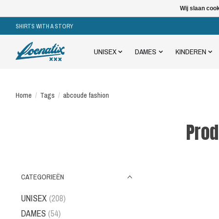
Wij slaan coo
SHIRTS WITH A STORY
UNISEX
DAMES
KINDEREN
Home
/
Tags
/
abcoude fashion
Prod
CATEGORIEËN
UNISEX
(208)
DAMES
(54)