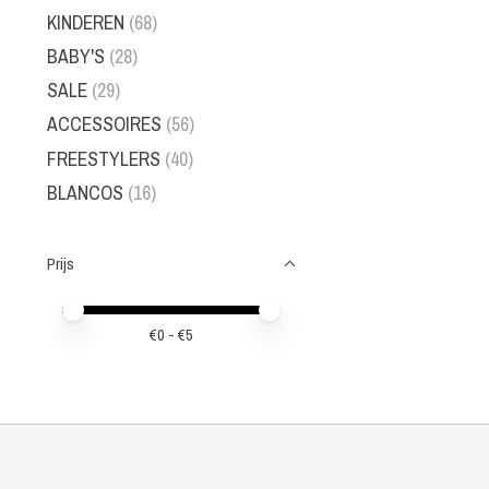
KINDEREN
(68)
BABY'S
(28)
SALE
(29)
ACCESSOIRES
(56)
FREESTYLERS
(40)
BLANCOS
(16)
Prijs
Minimale prijswaarde
Price maximum value
€
0
- €
5