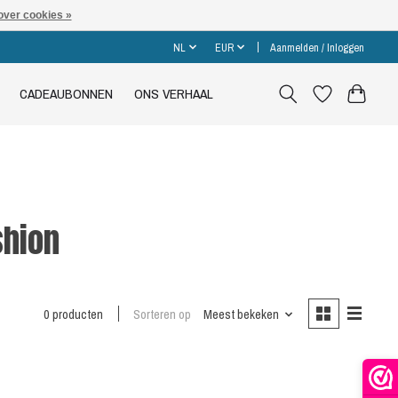
over cookies »
NL
EUR
Aanmelden / Inloggen
CADEAUBONNEN
ONS VERHAAL
shion
0 producten
Sorteren op
Meest bekeken