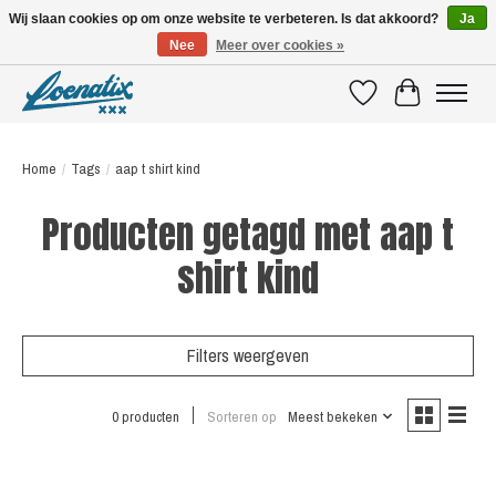
Wij slaan cookies op om onze website te verbeteren. Is dat akkoord?
Ja
Nee
Meer over cookies »
SHIRTS WITH A STORY
Verlanglijst
Winkelwagen
Home
/
Tags
/
aap t shirt kind
Producten getagd met aap t
shirt kind
Filters weergeven
0 producten
Sorteren op
Meest bekeken