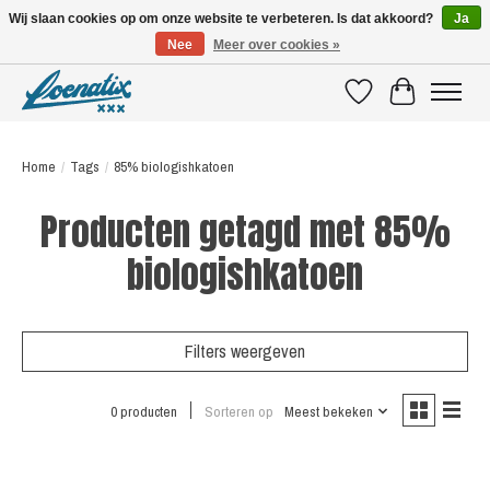
Wij slaan cookies op om onze website te verbeteren. Is dat akkoord?
Ja
Nee
Meer over cookies »
SHIRTS WITH A STORY
Verlanglijst
Winkelwagen
Home
/
Tags
/
85% biologishkatoen
Producten getagd met 85%
biologishkatoen
Filters weergeven
0 producten
Sorteren op
Meest bekeken