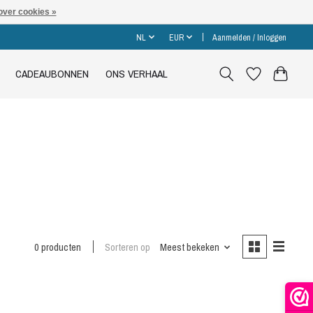
over cookies »
NL
EUR
Aanmelden / Inloggen
CADEAUBONNEN
ONS VERHAAL
0 producten
Sorteren op
Meest bekeken