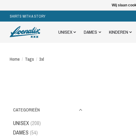
Wij slaan coo
SHIRTS WITH A STORY
UNISEX
DAMES
KINDEREN
Home
/
Tags
/
3xl
CATEGORIEËN
UNISEX
(208)
DAMES
(54)