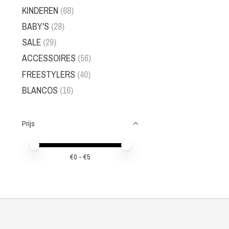
KINDEREN
(68)
BABY'S
(28)
SALE
(29)
ACCESSOIRES
(56)
FREESTYLERS
(40)
BLANCOS
(16)
Prijs
Minimale prijswaarde
Price maximum value
€
0
- €
5