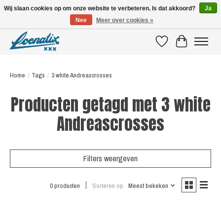
Wij slaan cookies op om onze website te verbeteren. Is dat akkoord?
Ja
Nee
Meer over cookies »
SHIRTS WITH A STORY
Verlanglijst
Winkelwagen
Home
/
Tags
/
3 white Andreascrosses
Producten getagd met 3 white
Andreascrosses
Filters weergeven
0 producten
Sorteren op
Meest bekeken