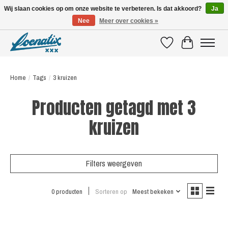
Wij slaan cookies op om onze website te verbeteren. Is dat akkoord?
Ja
Nee
Meer over cookies »
SHIRTS WITH A STORY
Verlanglijst
Winkelwagen
Home
/
Tags
/
3 kruizen
Producten getagd met 3
kruizen
Filters weergeven
0 producten
Sorteren op
Meest bekeken