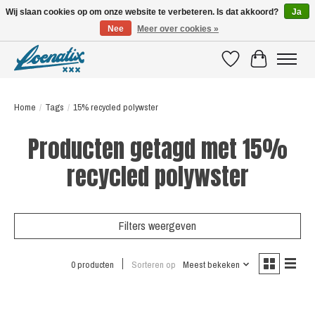
Wij slaan cookies op om onze website te verbeteren. Is dat akkoord?
Ja
Nee
Meer over cookies »
SHIRTS WITH A STORY
Verlanglijst
Winkelwagen
Home
/
Tags
/
15% recycled polywster
Producten getagd met 15%
recycled polywster
Filters weergeven
0 producten
Sorteren op
Meest bekeken