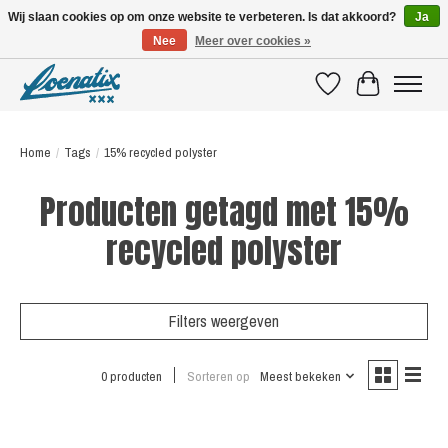
Wij slaan cookies op om onze website te verbeteren. Is dat akkoord?
Ja
Nee
Meer over cookies »
SHIRTS WITH A STORY
Verlanglijst
Winkelwagen
Home
/
Tags
/
15% recycled polyster
Producten getagd met 15%
recycled polyster
Filters weergeven
0 producten
Sorteren op
Meest bekeken