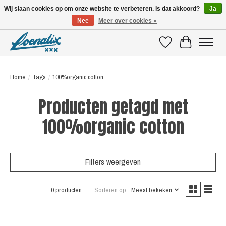
Wij slaan cookies op om onze website te verbeteren. Is dat akkoord?
Ja
Nee
Meer over cookies »
SHIRTS WITH A STORY
Verlanglijst
Winkelwagen
Home
/
Tags
/
100%organic cotton
Producten getagd met
100%organic cotton
Filters weergeven
0 producten
Sorteren op
Meest bekeken