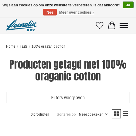
Wij slaan cookies op om onze website te verbeteren. Is dat akkoord?
Ja
Nee
Meer over cookies »
SHIRTS WITH A STORY
Verlanglijst
Winkelwagen
Home
/
Tags
/
100% oraganic cotton
Producten getagd met 100%
oraganic cotton
Filters weergeven
0 producten
Sorteren op
Meest bekeken