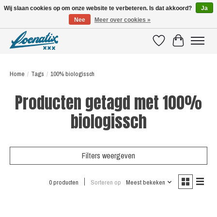
Wij slaan cookies op om onze website te verbeteren. Is dat akkoord?
Ja
Nee
Meer over cookies »
SHIRTS WITH A STORY
Verlanglijst
Winkelwagen
Home
/
Tags
/
100% biologissch
Producten getagd met 100%
biologissch
Filters weergeven
0 producten
Sorteren op
Meest bekeken