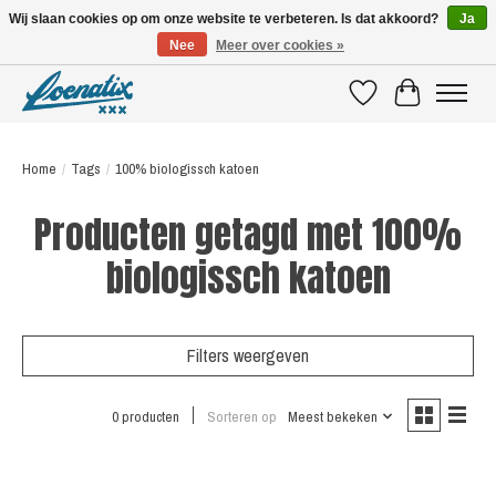
Wij slaan cookies op om onze website te verbeteren. Is dat akkoord?
Ja
Nee
Meer over cookies »
SHIRTS WITH A STORY
Verlanglijst
Winkelwagen
Home
/
Tags
/
100% biologissch katoen
Producten getagd met 100%
biologissch katoen
Filters weergeven
0 producten
Sorteren op
Meest bekeken