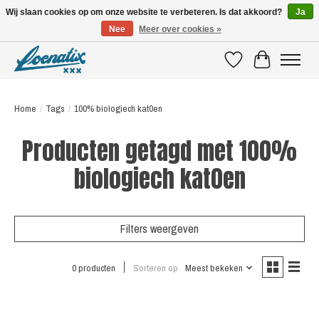
Wij slaan cookies op om onze website te verbeteren. Is dat akkoord?
Ja
Nee
Meer over cookies »
SHIRTS WITH A STORY
Verlanglijst
Winkelwagen
Home
/
Tags
/
100% biologiech kat0en
Producten getagd met 100%
biologiech kat0en
Filters weergeven
0 producten
Sorteren op
Meest bekeken