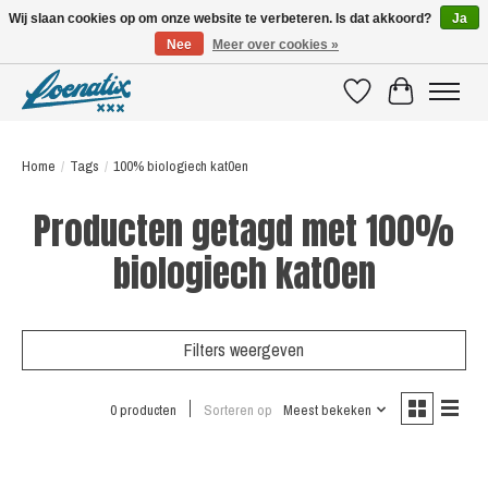
Wij slaan cookies op om onze website te verbeteren. Is dat akkoord?
Ja
Nee
Meer over cookies »
SHIRTS WITH A STORY
Verlanglijst
Winkelwagen
Home
/
Tags
/
100% biologiech kat0en
Producten getagd met 100%
biologiech kat0en
Filters weergeven
0 producten
Sorteren op
Meest bekeken