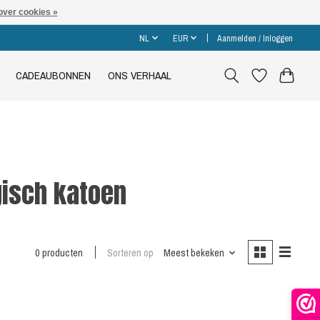
over cookies »
NL
EUR
Aanmelden / Inloggen
CADEAUBONNEN
ONS VERHAAL
isch katoen
0 producten
Sorteren op
Meest bekeken