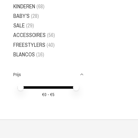
KINDEREN
(68)
BABY'S
(28)
SALE
(29)
ACCESSOIRES
(56)
FREESTYLERS
(40)
BLANCOS
(16)
Prijs
Minimale prijswaarde
Price maximum value
€
0
- €
5