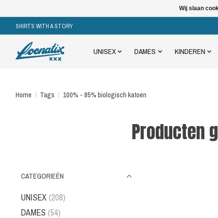
Wij slaan coo
SHIRTS WITH A STORY
UNISEX
DAMES
KINDEREN
Home
/
Tags
/
100% - 85% biologisch katoen
Producten 
CATEGORIEËN
UNISEX
(208)
DAMES
(54)