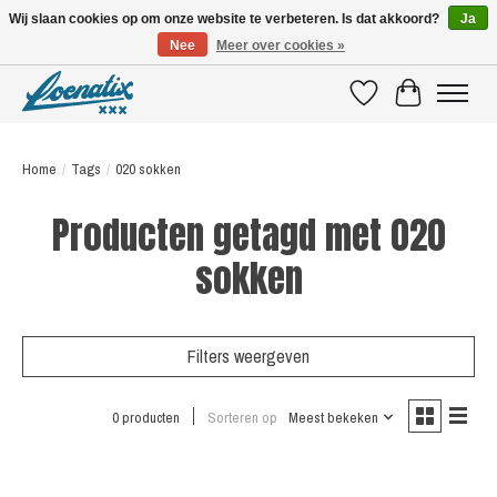
Wij slaan cookies op om onze website te verbeteren. Is dat akkoord?
Ja
Nee
Meer over cookies »
SHIRTS WITH A STORY
Verlanglijst
Winkelwagen
Home
/
Tags
/
020 sokken
Producten getagd met 020
sokken
Filters weergeven
0 producten
Sorteren op
Meest bekeken