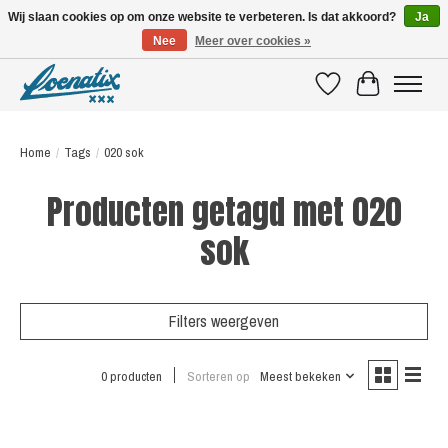
Wij slaan cookies op om onze website te verbeteren. Is dat akkoord?
Ja
Nee
Meer over cookies »
SHIRTS WITH A STORY
Verlanglijst
Winkelwagen
Home
/
Tags
/
020 sok
Producten getagd met 020
sok
Filters weergeven
0 producten
Sorteren op
Meest bekeken