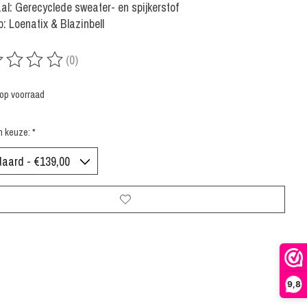
al: Gerecyclede sweater- en spijkerstof
: Loenatix & Blazinbell
(0)
rdeling van dit product is
0
van de 5
 op voorraad
n keuze:
*
9,8