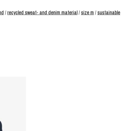
nd
/
recycled sweat- and denim material
/
size m
/
sustainable