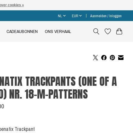
over cookies »
NL
EUR
Aanmelden / Inloggen
CADEAUBONNEN
ONS VERHAAL
NATIX TRACKPANTS (ONE OF A
D) NR. 18-M-PATTERNS
00
Loenatix Trackpant