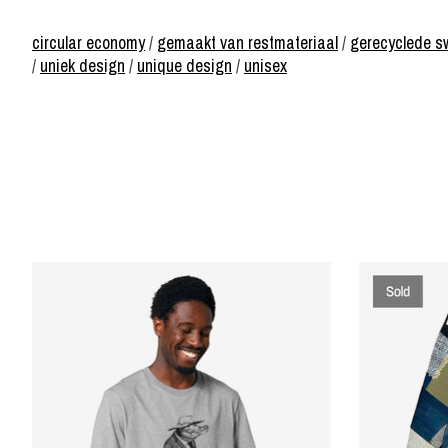
circular economy
/
gemaakt van restmateriaal
/
gerecyclede sw
/
uniek design
/
unique design
/
unisex
Items van productcarrousel