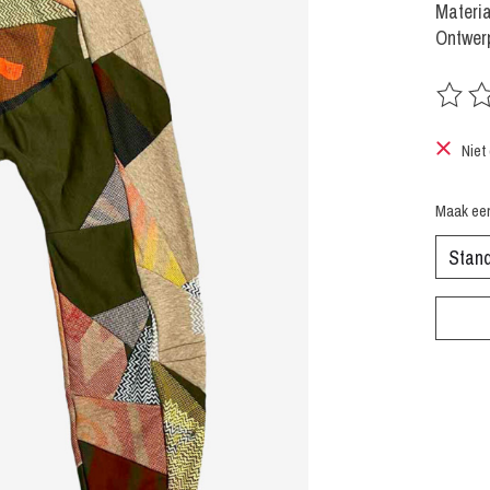
Materia
Ontwerp
De beoo
Niet
Maak ee