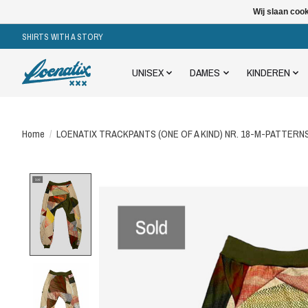
Wij slaan coo
SHIRTS WITH A STORY
UNISEX
DAMES
KINDEREN
Home
/
LOENATIX TRACKPANTS (ONE OF A KIND) NR. 18-M-PATTERN
Product image slideshow Items