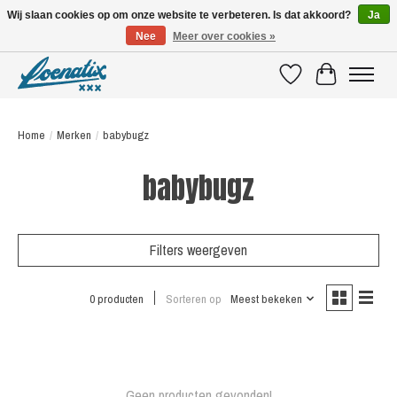
Wij slaan cookies op om onze website te verbeteren. Is dat akkoord?
Ja
Nee
Meer over cookies »
SHIRTS WITH A STORY
Verlanglijst
Winkelwagen
Home
/
Merken
/
babybugz
babybugz
Filters weergeven
0 producten
Sorteren op
Meest bekeken
Geen producten gevonden!