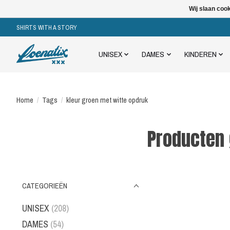
Wij slaan coo
SHIRTS WITH A STORY
UNISEX
DAMES
KINDEREN
Home
/
Tags
/
kleur groen met witte opdruk
Producten 
CATEGORIEËN
UNISEX
(208)
DAMES
(54)