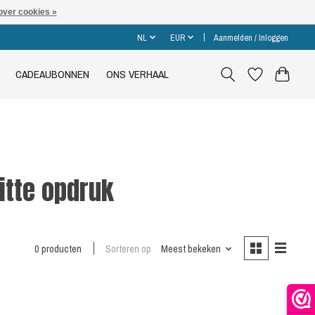
over cookies »
NL
EUR
Aanmelden / Inloggen
CADEAUBONNEN
ONS VERHAAL
itte opdruk
0 producten
Sorteren op
Meest bekeken