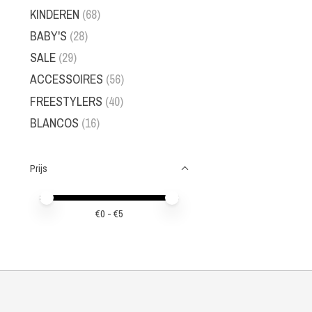
KINDEREN
(68)
BABY'S
(28)
SALE
(29)
ACCESSOIRES
(56)
FREESTYLERS
(40)
BLANCOS
(16)
Prijs
Minimale prijswaarde
Price maximum value
€
0
- €
5