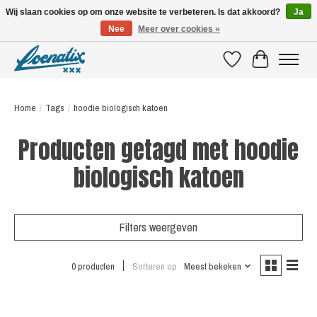
Wij slaan cookies op om onze website te verbeteren. Is dat akkoord?
Ja
Nee
Meer over cookies »
SHIRTS WITH A STORY
Verlanglijst
Winkelwagen
Home
/
Tags
/
hoodie biologisch katoen
Producten getagd met hoodie
biologisch katoen
Filters weergeven
0 producten
Sorteren op
Meest bekeken