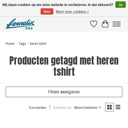
Wij slaan cookies op om onze website te verbeteren. Is dat akkoord?
Ja
Nee
Meer over cookies »
SHIRTS WITH A STORY
Verlanglijst
Winkelwagen
Home
/
Tags
/
heren tshirt
Producten getagd met heren
tshirt
Filters weergeven
0 producten
Sorteren op
Meest bekeken