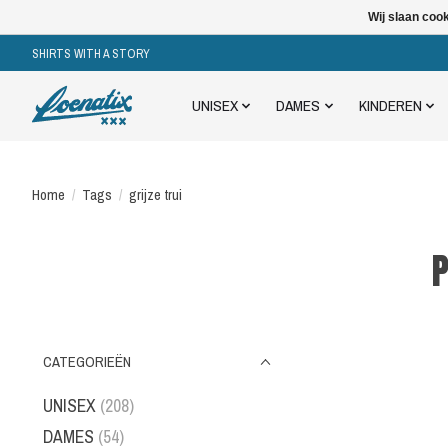
Wij slaan coo
SHIRTS WITH A STORY
UNISEX
DAMES
KINDEREN
Home
/
Tags
/
grijze trui
P
CATEGORIEËN
UNISEX
(208)
DAMES
(54)