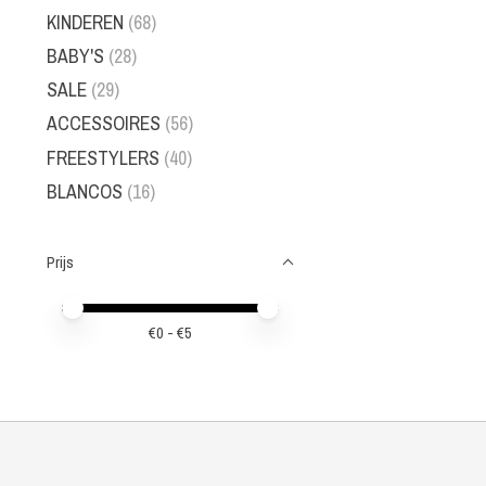
KINDEREN
(68)
BABY'S
(28)
SALE
(29)
ACCESSOIRES
(56)
FREESTYLERS
(40)
BLANCOS
(16)
Prijs
Minimale prijswaarde
Price maximum value
€
0
- €
5