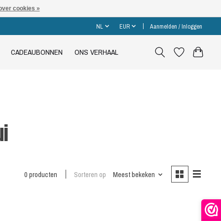
over cookies »
NL
EUR
Aanmelden / Inloggen
CADEAUBONNEN
ONS VERHAAL
ui
0 producten
Sorteren op
Meest bekeken