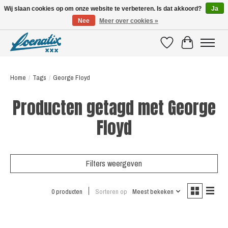
Wij slaan cookies op om onze website te verbeteren. Is dat akkoord?
Ja
Nee
Meer over cookies »
SHIRTS WITH A STORY
Verlanglijst
Winkelwagen
Home
/
Tags
/
George Floyd
Producten getagd met George
Floyd
Filters weergeven
0 producten
Sorteren op
Meest bekeken