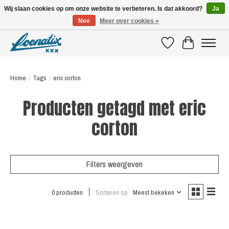
Wij slaan cookies op om onze website te verbeteren. Is dat akkoord?
Ja
Nee
Meer over cookies »
SHIRTS WITH A STORY
Verlanglijst
Winkelwagen
Home
/
Tags
/
eric corton
Producten getagd met eric
corton
Filters weergeven
0 producten
Sorteren op
Meest bekeken