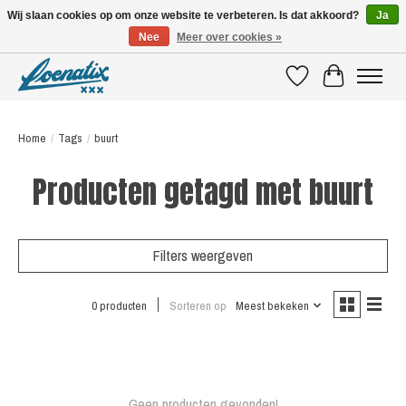
Wij slaan cookies op om onze website te verbeteren. Is dat akkoord?
Ja
Nee
Meer over cookies »
SHIRTS WITH A STORY
Verlanglijst
Winkelwagen
Home
/
Tags
/
buurt
Producten getagd met buurt
Filters weergeven
0 producten
Sorteren op
Meest bekeken
Geen producten gevonden!