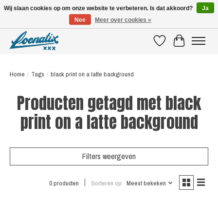
Wij slaan cookies op om onze website te verbeteren. Is dat akkoord?
Ja
Nee
Meer over cookies »
SHIRTS WITH A STORY
Verlanglijst
Winkelwagen
Home
/
Tags
/
black print on a latte background
Producten getagd met black
print on a latte background
Filters weergeven
0 producten
Sorteren op
Meest bekeken