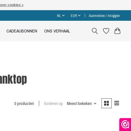
over cookies »
NL
EUR
Aanmelden / Inloggen
CADEAUBONNEN
ONS VERHAAL
anktop
0 producten
Sorteren op
Meest bekeken