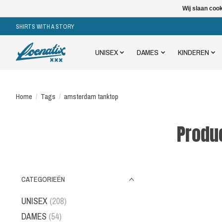
Wij slaan coo
SHIRTS WITH A STORY
UNISEX
DAMES
KINDEREN
Home
/
Tags
/
amsterdam tanktop
Produ
CATEGORIEËN
UNISEX
(208)
DAMES
(54)