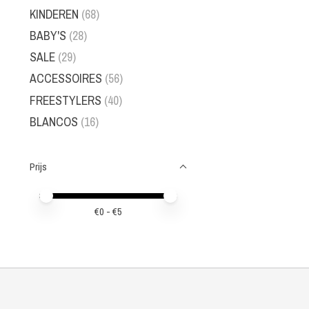
KINDEREN
(68)
BABY'S
(28)
SALE
(29)
ACCESSOIRES
(56)
FREESTYLERS
(40)
BLANCOS
(16)
Prijs
Minimale prijswaarde
Price maximum value
€
0
- €
5